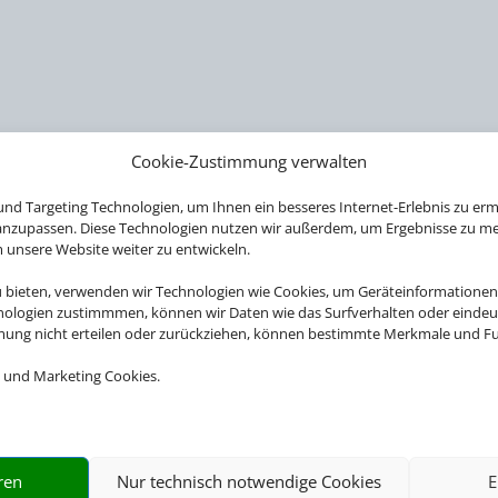
Cookie-Zustimmung verwalten
nd Targeting Technologien, um Ihnen ein besseres Internet-Erlebnis zu erm
 anzupassen. Diese Technologien nutzen wir außerdem, um Ergebnisse zu m
nsere Website weiter zu entwickeln.
PERTE RUND UM IHRE LIEBLIN
u bieten, verwenden wir Technologien wie Cookies, um Geräteinformationen
nologien zustimmmen, können wir Daten wie das Surfverhalten oder eindeut
mmung nicht erteilen oder zurückziehen, können bestimmte Merkmale und Fu
 und Marketing Cookies.
ckets für über 20.000 Events weltweit. Egal ob Musicals
Sportevents, wir haben immer das Passende für Sie.
ren
Nur technisch notwendige Cookies
E