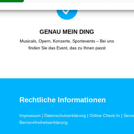

GENAU MEIN DING
Musicals, Opern, Konzerte, Sportevents – Bei uns
finden Sie das Event, das zu Ihnen passt
Rechtliche Informationen
Impressum
|
Datenschutzerklärung
|
Online Check-In
|
Servi
Barrierefreiheitserklärung